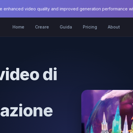
e enhanced video quality and improved generation performance with
Home
Creare
Guida
Pricing
About
video di
eazione